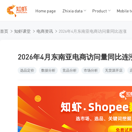
Home page
Zhixia data
Product
Mobile t
T
T
首页
知虾课堂
电商资讯
2026年4月东南亚电商访问量同比连涨
1
2
3
4
5
2026年4月东南亚电商访问量同比连
选品定价
数据分析
竞品分析
市场分析
无货源开店