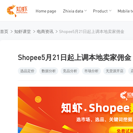
Home page
Zhixia data
Product
Mobile t
T
T
首页
知虾课堂
电商资讯
Shopee5月21日起上调本地卖家佣金
1
2
3
4
5
Shopee5月21日起上调本地卖家佣金
选品定价
数据分析
竞品分析
市场分析
无货源开店