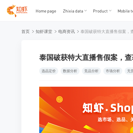
Home page
Zhixia data
Product
Mobile t
T
T
首页
知虾课堂
电商资讯
1
2
3
4
5
泰国破获特大直播售假案，查
选品定价
数据分析
竞品分析
市场分析
无