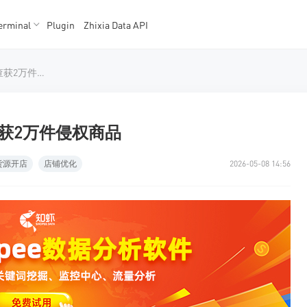
erminal
Plugin
Zhixia Data API
K数据
K数据
泰国破获特大直播售假案，查获2万件侵权商品
获2万件侵权商品
货源开店
店铺优化
2026-05-08 14:56