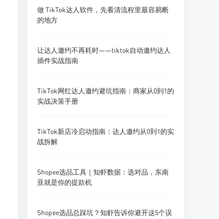
做 TikTok达人软件，先看清流程里最容易断
的地方
让达人邀约不再耗时——tiktok自动邀约达人
插件实战指南
TikTok网红达人邀约避坑指南：商家从0到1的
实战决策手册
TikTok新店冷启动指南：达人邀约从0到1的实
战拆解
Shopee选品工具｜知虾数据：选对品，东南
亚就是你的提款机
Shopee选品总踩坑？知虾告诉你避开这5个误