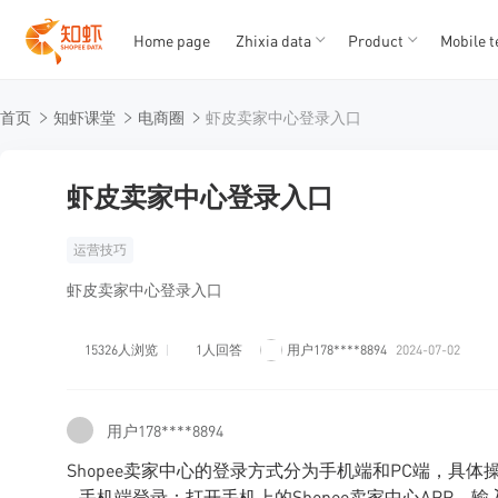
Home page
Zhixia data
Product
Mobile t
T
T
首页
知虾课堂
电商圈
虾皮卖家中心登录入口
1
2
3
4
5
虾皮卖家中心登录入口
运营技巧
虾皮卖家中心登录入口
15326人浏览
1人回答
用户178****8894
2024-07-02
用户178****8894
Shopee卖家中心的登录方式分为手机端和PC端，具体
- 手机端登录：打开手机上的Shopee卖家中心APP