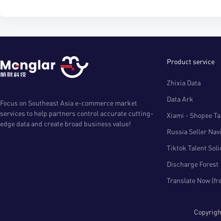
Product service
Zhixia Data
Data Ark
Focus on Southeast Asia e-commerce market
services to help partners control accurate cutting-
Xiami - Shopee Tal
edge data and create broad business value!
Russia Seller Nav
Tiktok Talent Sol
Discharge Forest
Translate Now (fr
Copyri