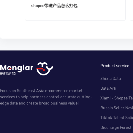
shopee带磁产品怎么打包
Product service
Zhixia Data
Data Ark
Focus on Southeast Asia e-commerce market
services to help partners control accurate cutting-
Xiami - Shopee Tal
edge data and create broad business value!
Russia Seller Nav
Tiktok Talent Sol
Discharge Forest