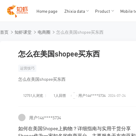
Home page
Zhixia data
Product
Mobile t
T
T
首页
知虾课堂
电商圈
怎么在美国shopee买东西
1
2
3
4
5
怎么在美国shopee买东西
运营技巧
怎么在美国shopee买东西
12751人浏览
1人回答
用户146****5734
2024-07-24
用户146****5734
如何在美国Shopee上购物？详细指南与实用干货分享
Shopee作为一家知名的电商平台，主要服务于东南