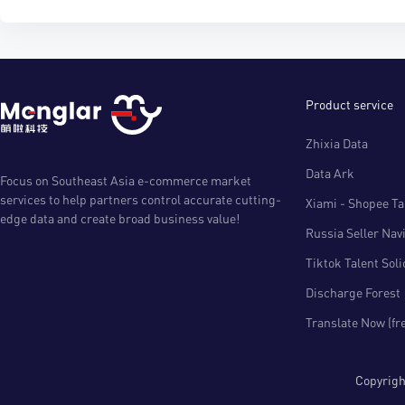
Product service
Zhixia Data
Data Ark
Focus on Southeast Asia e-commerce market
services to help partners control accurate cutting-
Xiami - Shopee Tal
edge data and create broad business value!
Russia Seller Nav
Tiktok Talent Sol
Discharge Forest
Translate Now (fr
Copyri