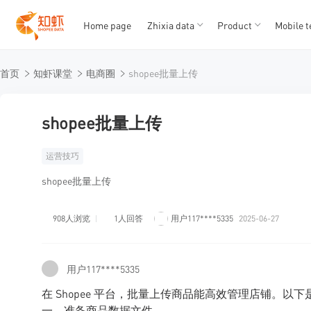
Home page
Zhixia data
Product
Mobile t
T
T
首页
知虾课堂
电商圈
shopee批量上传
1
2
3
4
5
shopee批量上传
运营技巧
shopee批量上传
908人浏览
1人回答
用户117****5335
2025-06-27
用户117****5335
在 Shopee 平台，批量上传商品能高效管理店铺。以
一、准备商品数据文件