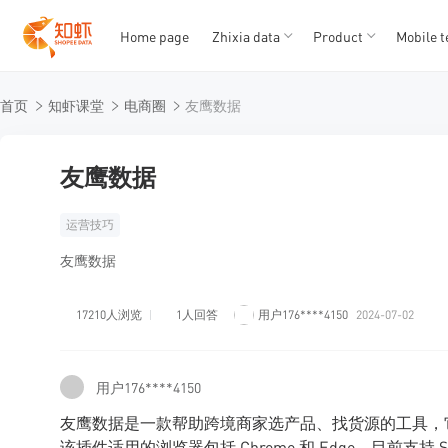
Home page
Zhixia data
Product
Mobile t
T
T
首页
知虾课堂
电商圈
友鹰数据
1
2
3
4
5
友鹰数据
运营技巧
友鹰数据
17210人浏览
1人回答
用户176****4150
2024-07-02
用户176****4150
友鹰数据是一款帮助跨境商家选产品、找货源的工具，
该插件适用的浏览器包括 Chrome 和 Edge。目前支持 S