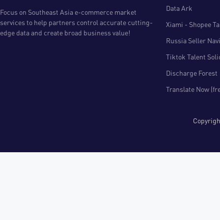
Data Ark
Focus on Southeast Asia e-commerce market
services to help partners control accurate cutting-
Xiami - Shopee Tal
edge data and create broad business value!
Russia Seller Nav
Tiktok Talent Sol
Discharge Forest
Translate Now (fr
Copyri