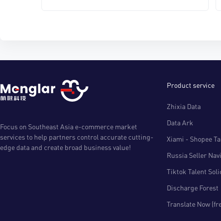
Product service
Zhixia Data
Data Ark
Focus on Southeast Asia e-commerce market
services to help partners control accurate cutting-
Xiami - Shopee Tal
edge data and create broad business value!
Russia Seller Nav
Tiktok Talent Sol
Discharge Forest
Translate Now (fr