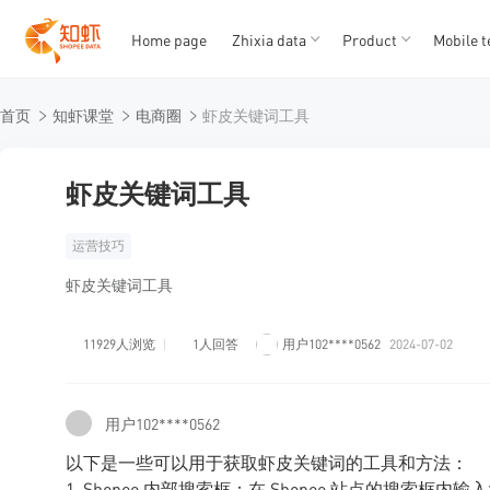
Home page
Zhixia data
Product
Mobile t
T
T
首页
知虾课堂
电商圈
虾皮关键词工具
1
2
3
4
5
虾皮关键词工具
运营技巧
虾皮关键词工具
11929人浏览
1人回答
用户102****0562
2024-07-02
用户102****0562
以下是一些可以用于获取虾皮关键词的工具和方法：
1. Shopee 内部搜索框：在 Shopee 站点的搜